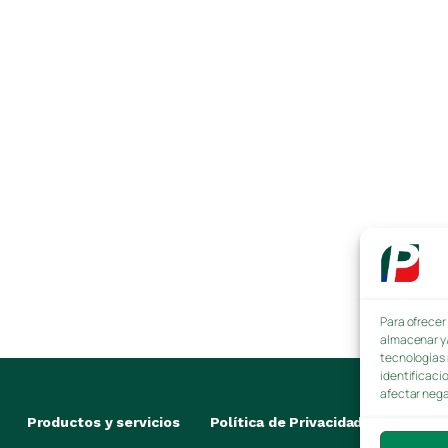
Para ofrecer
almacenar y/
tecnologías 
identificaci
afectar nega
Productos y servicios
Política de Privacidad
Intr