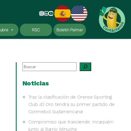
Instagram
LinkedIn
YouTube
ubre
RSC
Boletín Palmar
Buscar
Noticias
Tras la clasificación de Orense Sporting
Club ¡El Oro tendrá su primer partido de
Conmebol Sudamericana!
Compromiso que trasciende: Incarpalm
junto al Barrio Minuche