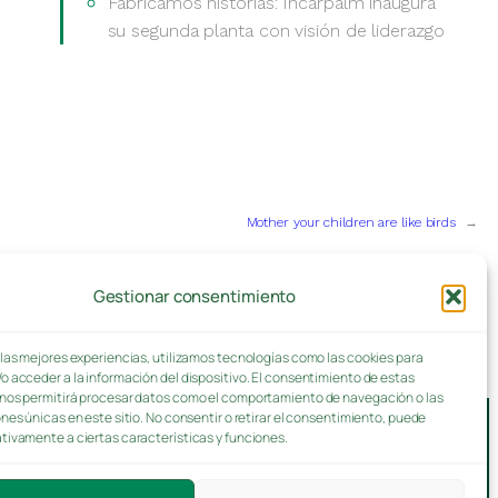
Fabricamos historias: Incarpalm inaugura
su segunda planta con visión de liderazgo
Mother your children are like birds
→
Gestionar consentimiento
 las mejores experiencias, utilizamos tecnologías como las cookies para
o acceder a la información del dispositivo. El consentimiento de estas
nos permitirá procesar datos como el comportamiento de navegación o las
ones únicas en este sitio. No consentir o retirar el consentimiento, puede
tivamente a ciertas características y funciones.
Instagram
LinkedIn
Facebook
YouTube
WhatsAp
anet