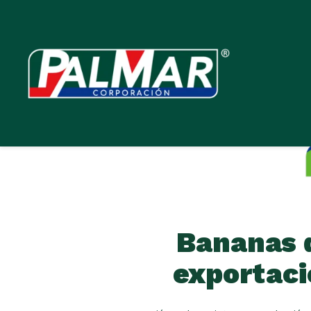
Saltar
al
contenido
Bananas 
exportaci