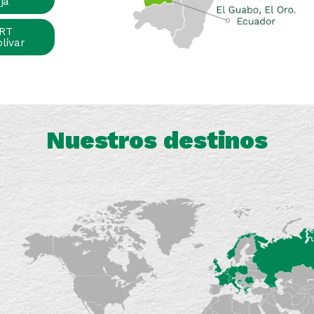
ja
RT
olívar
Nuestros destinos