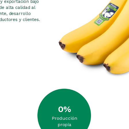
y exportación bajo
e alta calidad al
te, desarrollo
ductores y clientes.
0
%
Producción
propia