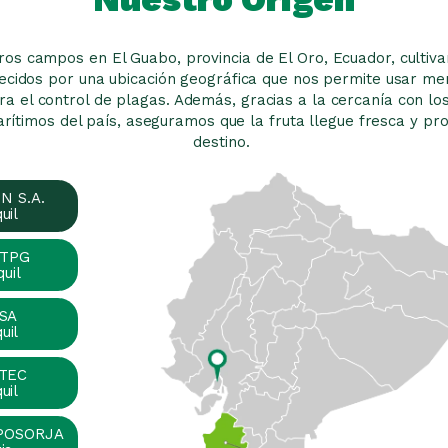
os campos en El Guabo, provincia de El Oro, Ecuador, cultiv
recidos por una ubicación geográfica que nos permite usar m
ra el control de plagas. Además, gracias a la cercanía con los
rítimos del país, aseguramos que la fruta llegue fresca y pro
destino.
 S.A.
uil
 TPG
uil
SA
uil
TEC
uil
POSORJA