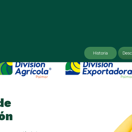
Historia
Desc
de
ón