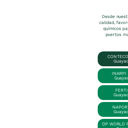
Desde nuestr
calidad, favo
químicos pa
puertos ma
CONTECON
Guayaq
INARPI
Guayaq
FERTI
Guayaq
NAPOR
Guayaq
DP WORLD 