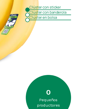
Clúster con sticker
Clúster con banderola
Clúster en bolsa
0
Pequeños
productores