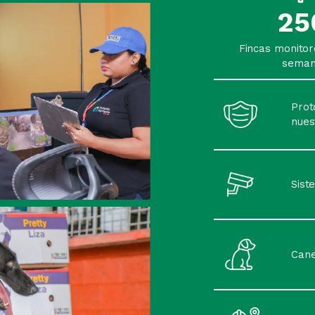
25
Fincas monito
sema
Prot
nues
Sist
Cane